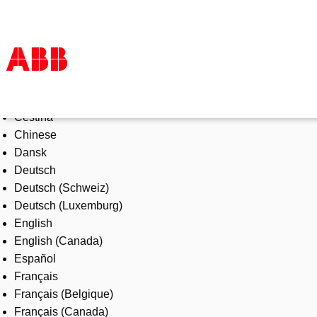
Select Language
Products & Solutions
Čeština
Industries
Chinese
Services
Dansk
About us
Deutsch
Where to buy
Deutsch (Schweiz)
Contact us
Deutsch (Luxemburg)
Careers
English
English (Canada)
Español
Français
Français (Belgique)
Français (Canada)