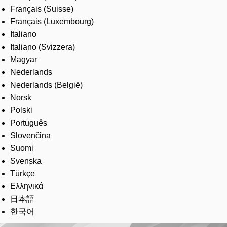
Français (Suisse)
Français (Luxembourg)
Italiano
Italiano (Svizzera)
Magyar
Nederlands
Nederlands (België)
Norsk
Polski
Português
Slovenčina
Suomi
Svenska
Türkçe
Ελληνικά
日本語
한국어