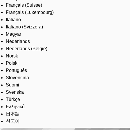
Français (Suisse)
Français (Luxembourg)
Italiano
Italiano (Svizzera)
Magyar
Nederlands
Nederlands (België)
Norsk
Polski
Português
Slovenčina
Suomi
Svenska
Türkçe
Ελληνικά
日本語
한국어