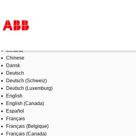
Select Language
Products & Solutions
Čeština
Industries
Chinese
Services
Dansk
About us
Deutsch
Where to buy
Deutsch (Schweiz)
Contact us
Deutsch (Luxemburg)
Careers
English
English (Canada)
Español
Français
Français (Belgique)
Français (Canada)