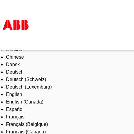
Select Language
Products & Solutions
Čeština
Industries
Chinese
Services
Dansk
About us
Deutsch
Where to buy
Deutsch (Schweiz)
Contact us
Deutsch (Luxemburg)
Careers
English
English (Canada)
Español
Français
Français (Belgique)
Français (Canada)