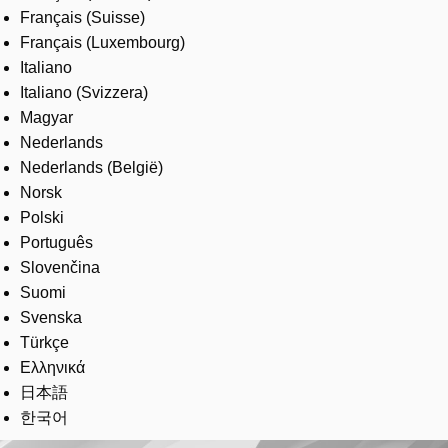
Français (Suisse)
Français (Luxembourg)
Italiano
Italiano (Svizzera)
Magyar
Nederlands
Nederlands (België)
Norsk
Polski
Português
Slovenčina
Suomi
Svenska
Türkçe
Ελληνικά
日本語
한국어