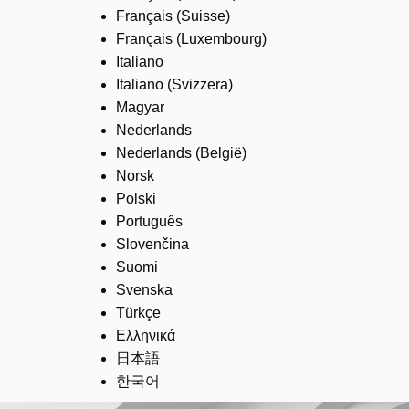
Français (Suisse)
Français (Luxembourg)
Italiano
Italiano (Svizzera)
Magyar
Nederlands
Nederlands (België)
Norsk
Polski
Português
Slovenčina
Suomi
Svenska
Türkçe
Ελληνικά
日本語
한국어