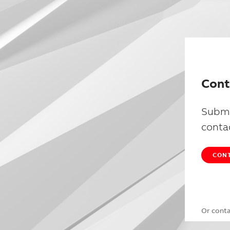
Cont
Submi
conta
CONT
Or cont