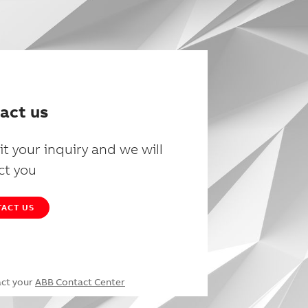
act us
t your inquiry and we will
ct you
ACT US
act your
ABB Contact Center