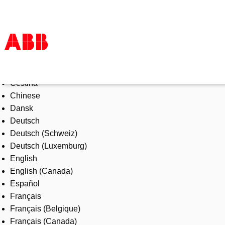
Select Language
Products & Solutions
Čeština
Industries
Chinese
Services
Dansk
About us
Deutsch
Where to buy
Deutsch (Schweiz)
Contact us
Deutsch (Luxemburg)
Careers
English
English (Canada)
Español
Français
Français (Belgique)
Français (Canada)