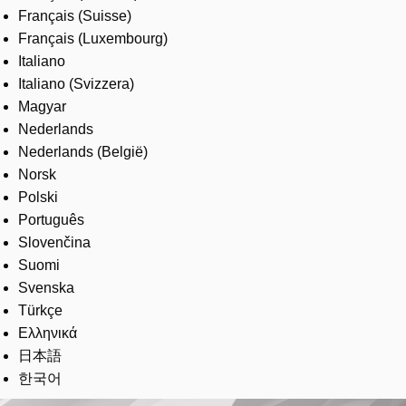
Français (Suisse)
Français (Luxembourg)
Italiano
Italiano (Svizzera)
Magyar
Nederlands
Nederlands (België)
Norsk
Polski
Português
Slovenčina
Suomi
Svenska
Türkçe
Ελληνικά
日本語
한국어