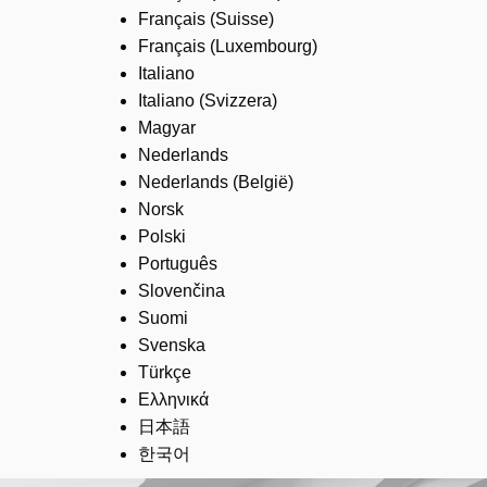
Français (Suisse)
Français (Luxembourg)
Italiano
Italiano (Svizzera)
Magyar
Nederlands
Nederlands (België)
Norsk
Polski
Português
Slovenčina
Suomi
Svenska
Türkçe
Ελληνικά
日本語
한국어