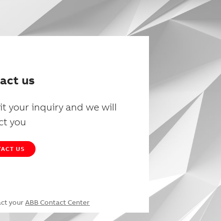
act us
t your inquiry and we will
ct you
ACT US
act your
ABB Contact Center