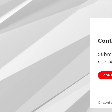
Cont
Submi
conta
CONT
Or cont