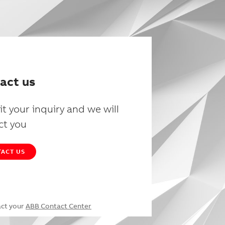
act us
t your inquiry and we will
ct you
ACT US
act your
ABB Contact Center