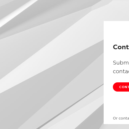
Cont
Submi
conta
CONT
Or cont