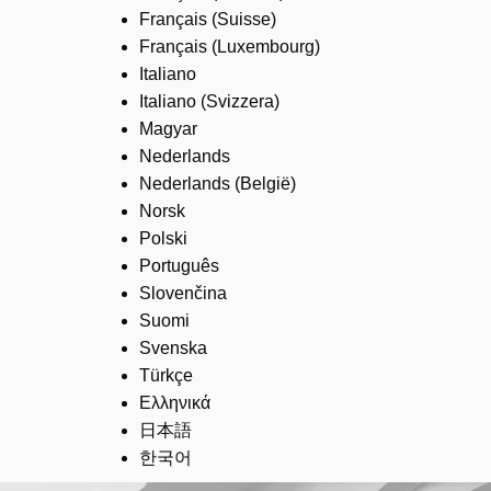
Français (Suisse)
Français (Luxembourg)
Italiano
Italiano (Svizzera)
Magyar
Nederlands
Nederlands (België)
Norsk
Polski
Português
Slovenčina
Suomi
Svenska
Türkçe
Ελληνικά
日本語
한국어