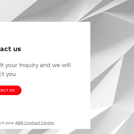
act us
t your inquiry and we will
ct you
ACT US
act your
ABB Contact Center