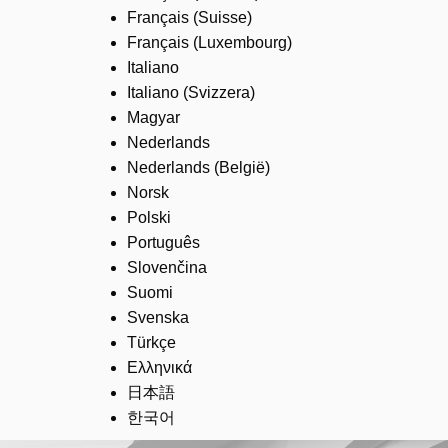
Français (Suisse)
Français (Luxembourg)
Italiano
Italiano (Svizzera)
Magyar
Nederlands
Nederlands (België)
Norsk
Polski
Português
Slovenčina
Suomi
Svenska
Türkçe
Ελληνικά
日本語
한국어