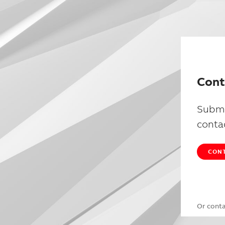
Cont
Submi
conta
CONT
Or cont