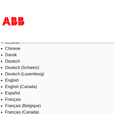
Select Language
Products & Solutions
Čeština
Industries
Chinese
Services
Dansk
About us
Deutsch
Where to buy
Deutsch (Schweiz)
Contact us
Deutsch (Luxemburg)
Careers
English
English (Canada)
Español
Français
Français (Belgique)
Français (Canada)