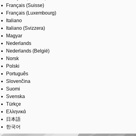
Français (Suisse)
Français (Luxembourg)
Italiano
Italiano (Svizzera)
Magyar
Nederlands
Nederlands (België)
Norsk
Polski
Português
Slovenčina
Suomi
Svenska
Türkçe
Ελληνικά
日本語
한국어