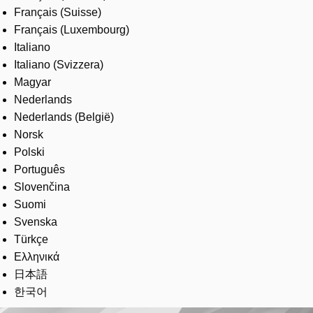
Français (Suisse)
Français (Luxembourg)
Italiano
Italiano (Svizzera)
Magyar
Nederlands
Nederlands (België)
Norsk
Polski
Português
Slovenčina
Suomi
Svenska
Türkçe
Ελληνικά
日本語
한국어