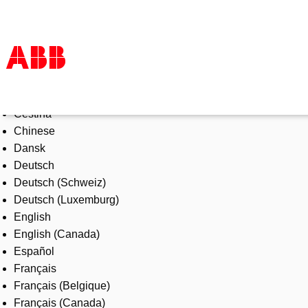
Select Language
Products & Solutions
Čeština
Industries
Chinese
Services
Dansk
About us
Deutsch
Where to buy
Deutsch (Schweiz)
Contact us
Deutsch (Luxemburg)
Careers
English
English (Canada)
Español
Français
Français (Belgique)
Français (Canada)