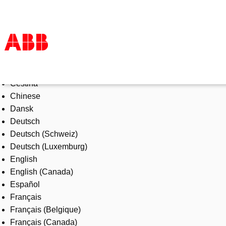
Select Language
Products & Solutions
Čeština
Industries
Chinese
Services
Dansk
About us
Deutsch
Where to buy
Deutsch (Schweiz)
Contact us
Deutsch (Luxemburg)
Careers
English
English (Canada)
Español
Français
Français (Belgique)
Français (Canada)