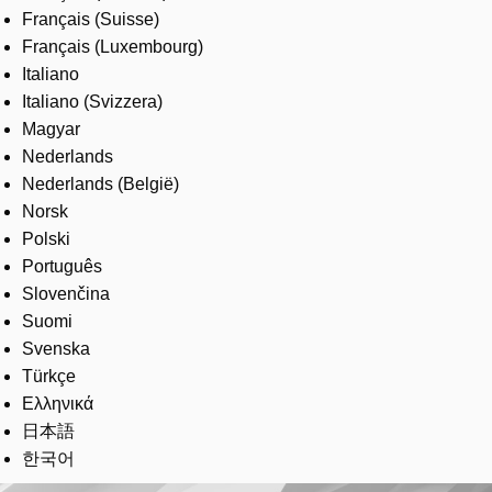
Français (Suisse)
Français (Luxembourg)
Italiano
Italiano (Svizzera)
Magyar
Nederlands
Nederlands (België)
Norsk
Polski
Português
Slovenčina
Suomi
Svenska
Türkçe
Ελληνικά
日本語
한국어