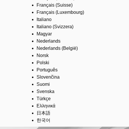
Français (Suisse)
Français (Luxembourg)
Italiano
Italiano (Svizzera)
Magyar
Nederlands
Nederlands (België)
Norsk
Polski
Português
Slovenčina
Suomi
Svenska
Türkçe
Ελληνικά
日本語
한국어