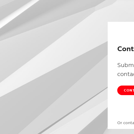
Cont
Submi
conta
CONT
Or cont