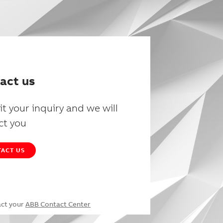
act us
t your inquiry and we will
ct you
ACT US
act your
ABB Contact Center