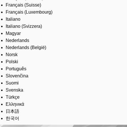
Français (Suisse)
Français (Luxembourg)
Italiano
Italiano (Svizzera)
Magyar
Nederlands
Nederlands (België)
Norsk
Polski
Português
Slovenčina
Suomi
Svenska
Türkçe
Ελληνικά
日本語
한국어