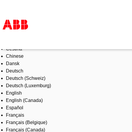
Select Language
Products & Solutions
Čeština
Industries
Chinese
Services
Dansk
About us
Deutsch
Where to buy
Deutsch (Schweiz)
Contact us
Deutsch (Luxemburg)
Careers
English
English (Canada)
Español
Français
Français (Belgique)
Français (Canada)