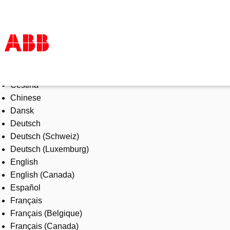
Select Language
Products & Solutions
Čeština
Industries
Chinese
Services
Dansk
About us
Deutsch
Where to buy
Deutsch (Schweiz)
Contact us
Deutsch (Luxemburg)
Careers
English
English (Canada)
Español
Français
Français (Belgique)
Français (Canada)