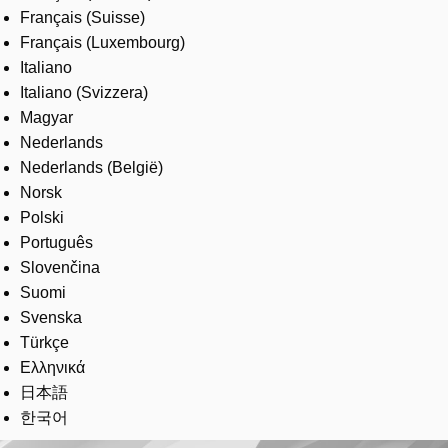
Français (Suisse)
Français (Luxembourg)
Italiano
Italiano (Svizzera)
Magyar
Nederlands
Nederlands (België)
Norsk
Polski
Português
Slovenčina
Suomi
Svenska
Türkçe
Ελληνικά
日本語
한국어