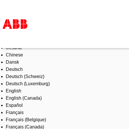
Select Language
Products & Solutions
Čeština
Industries
Chinese
Services
Dansk
About us
Deutsch
Where to buy
Deutsch (Schweiz)
Contact us
Deutsch (Luxemburg)
Careers
English
English (Canada)
Español
Français
Français (Belgique)
Français (Canada)