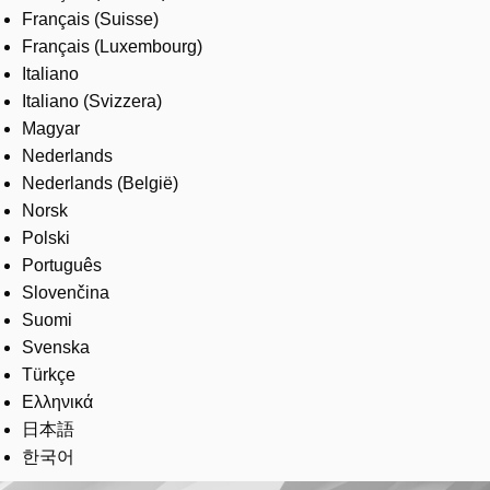
Français (Suisse)
Français (Luxembourg)
Italiano
Italiano (Svizzera)
Magyar
Nederlands
Nederlands (België)
Norsk
Polski
Português
Slovenčina
Suomi
Svenska
Türkçe
Ελληνικά
日本語
한국어