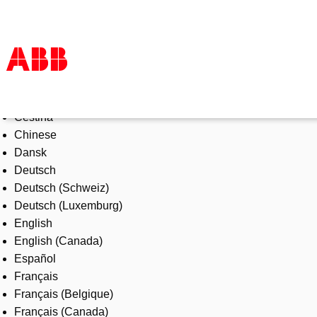
Select Language
Products & Solutions
Čeština
Industries
Chinese
Services
Dansk
About us
Deutsch
Where to buy
Deutsch (Schweiz)
Contact us
Deutsch (Luxemburg)
Careers
English
English (Canada)
Español
Français
Français (Belgique)
Français (Canada)