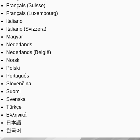
Français (Suisse)
Français (Luxembourg)
Italiano
Italiano (Svizzera)
Magyar
Nederlands
Nederlands (België)
Norsk
Polski
Português
Slovenčina
Suomi
Svenska
Türkçe
Ελληνικά
日本語
한국어