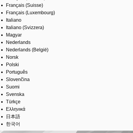
Français (Suisse)
Français (Luxembourg)
Italiano
Italiano (Svizzera)
Magyar
Nederlands
Nederlands (België)
Norsk
Polski
Português
Slovenčina
Suomi
Svenska
Türkçe
Ελληνικά
日本語
한국어