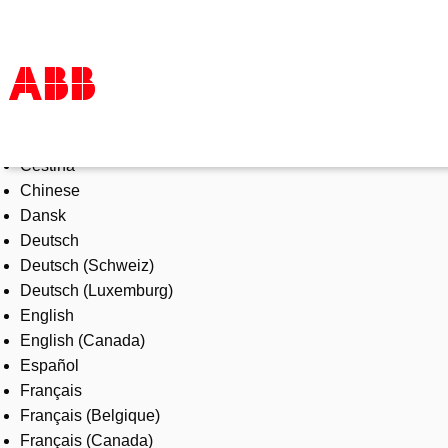
Select Language
Products & Solutions
Čeština
Industries
Chinese
Services
Dansk
About us
Deutsch
Where to buy
Deutsch (Schweiz)
Contact us
Deutsch (Luxemburg)
Careers
English
English (Canada)
Español
Français
Français (Belgique)
Français (Canada)