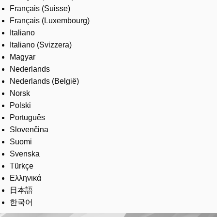
Français (Suisse)
Français (Luxembourg)
Italiano
Italiano (Svizzera)
Magyar
Nederlands
Nederlands (België)
Norsk
Polski
Português
Slovenčina
Suomi
Svenska
Türkçe
Ελληνικά
日本語
한국어