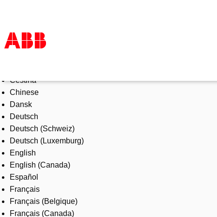
Select Language
Products & Solutions
Čeština
Industries
Chinese
Services
Dansk
About us
Deutsch
Where to buy
Deutsch (Schweiz)
Contact us
Deutsch (Luxemburg)
Careers
English
English (Canada)
Español
Français
Français (Belgique)
Français (Canada)