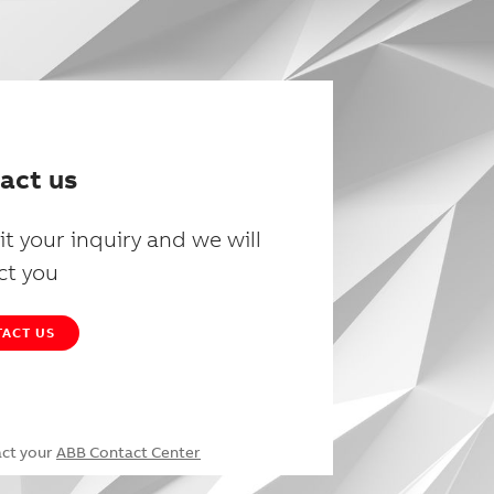
act us
t your inquiry and we will
ct you
ACT US
act your
ABB Contact Center