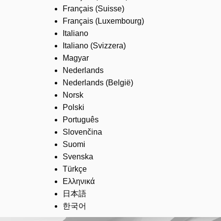
Français (Suisse)
Français (Luxembourg)
Italiano
Italiano (Svizzera)
Magyar
Nederlands
Nederlands (België)
Norsk
Polski
Português
Slovenčina
Suomi
Svenska
Türkçe
Ελληνικά
日本語
한국어