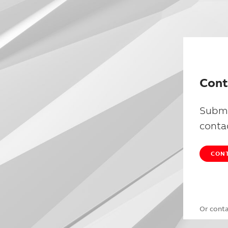
Cont
Submi
conta
CONT
Or cont