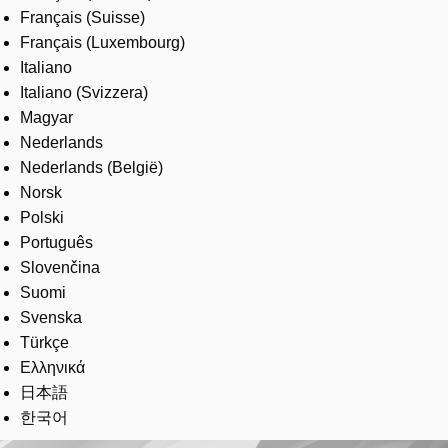
Français (Suisse)
Français (Luxembourg)
Italiano
Italiano (Svizzera)
Magyar
Nederlands
Nederlands (België)
Norsk
Polski
Português
Slovenčina
Suomi
Svenska
Türkçe
Ελληνικά
日本語
한국어