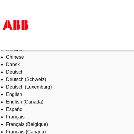
Select Language
Products & Solutions
Čeština
Industries
Chinese
Services
Dansk
About us
Deutsch
Where to buy
Deutsch (Schweiz)
Contact us
Deutsch (Luxemburg)
Careers
English
English (Canada)
Español
Français
Français (Belgique)
Français (Canada)