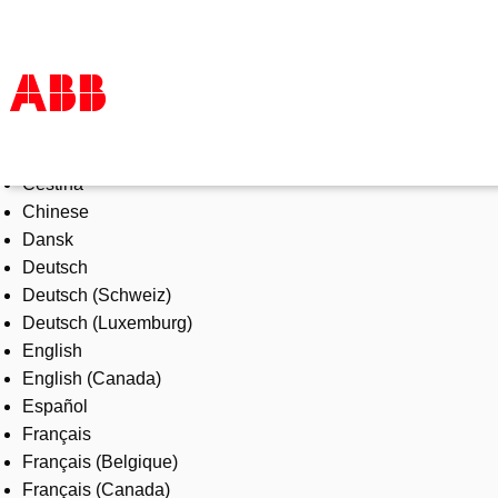
Select Language
Products & Solutions
Čeština
Industries
Chinese
Services
Dansk
About us
Deutsch
Where to buy
Deutsch (Schweiz)
Contact us
Deutsch (Luxemburg)
Careers
English
English (Canada)
Español
Français
Français (Belgique)
Français (Canada)