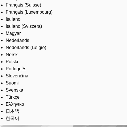
Français (Suisse)
Français (Luxembourg)
Italiano
Italiano (Svizzera)
Magyar
Nederlands
Nederlands (België)
Norsk
Polski
Português
Slovenčina
Suomi
Svenska
Türkçe
Ελληνικά
日本語
한국어