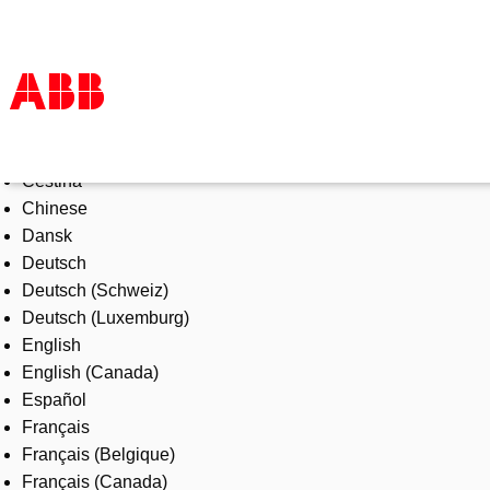
Select Language
Products & Solutions
Čeština
Industries
Chinese
Services
Dansk
About us
Deutsch
Where to buy
Deutsch (Schweiz)
Contact us
Deutsch (Luxemburg)
Careers
English
English (Canada)
Español
Français
Français (Belgique)
Français (Canada)