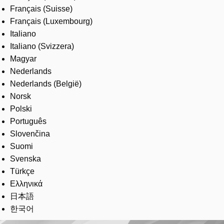
Français (Suisse)
Français (Luxembourg)
Italiano
Italiano (Svizzera)
Magyar
Nederlands
Nederlands (België)
Norsk
Polski
Português
Slovenčina
Suomi
Svenska
Türkçe
Ελληνικά
日本語
한국어