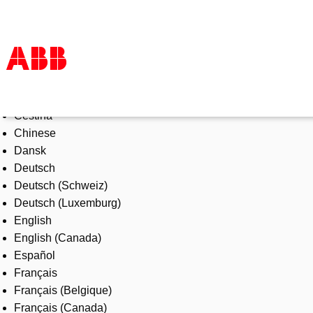
Select Language
Products & Solutions
Čeština
Industries
Chinese
Services
Dansk
About us
Deutsch
Where to buy
Deutsch (Schweiz)
Contact us
Deutsch (Luxemburg)
Careers
English
English (Canada)
Español
Français
Français (Belgique)
Français (Canada)