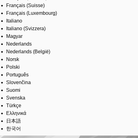
Français (Suisse)
Français (Luxembourg)
Italiano
Italiano (Svizzera)
Magyar
Nederlands
Nederlands (België)
Norsk
Polski
Português
Slovenčina
Suomi
Svenska
Türkçe
Ελληνικά
日本語
한국어