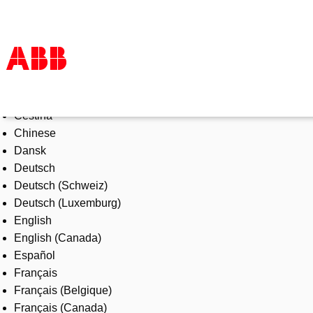
Select Language
Products & Solutions
Čeština
Industries
Chinese
Services
Dansk
About us
Deutsch
Where to buy
Deutsch (Schweiz)
Contact us
Deutsch (Luxemburg)
Careers
English
English (Canada)
Español
Français
Français (Belgique)
Français (Canada)