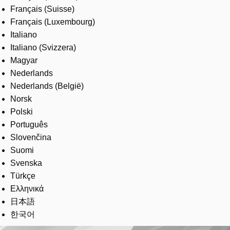
Français (Suisse)
Français (Luxembourg)
Italiano
Italiano (Svizzera)
Magyar
Nederlands
Nederlands (België)
Norsk
Polski
Português
Slovenčina
Suomi
Svenska
Türkçe
Ελληνικά
日本語
한국어