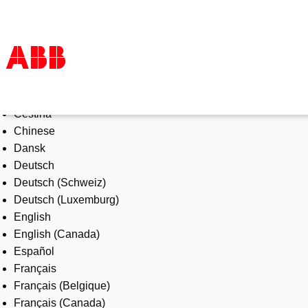
Select Language
Products & Solutions
Čeština
Industries
Chinese
Services
Dansk
About us
Deutsch
Where to buy
Deutsch (Schweiz)
Contact us
Deutsch (Luxemburg)
Careers
English
English (Canada)
Español
Français
Français (Belgique)
Français (Canada)