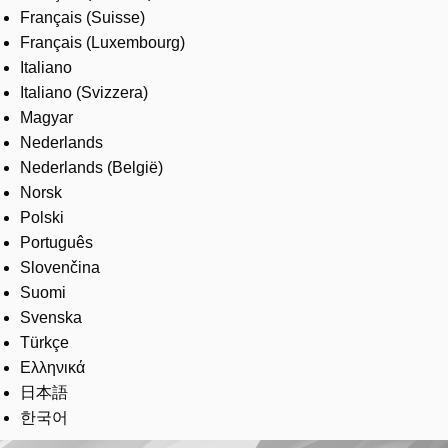
Français (Suisse)
Français (Luxembourg)
Italiano
Italiano (Svizzera)
Magyar
Nederlands
Nederlands (België)
Norsk
Polski
Português
Slovenčina
Suomi
Svenska
Türkçe
Ελληνικά
日本語
한국어