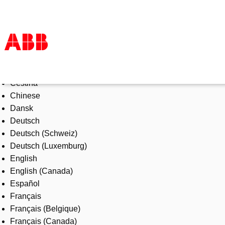
Select Language
Products & Solutions
Čeština
Industries
Chinese
Services
Dansk
About us
Deutsch
Where to buy
Deutsch (Schweiz)
Contact us
Deutsch (Luxemburg)
Careers
English
English (Canada)
Español
Français
Français (Belgique)
Français (Canada)