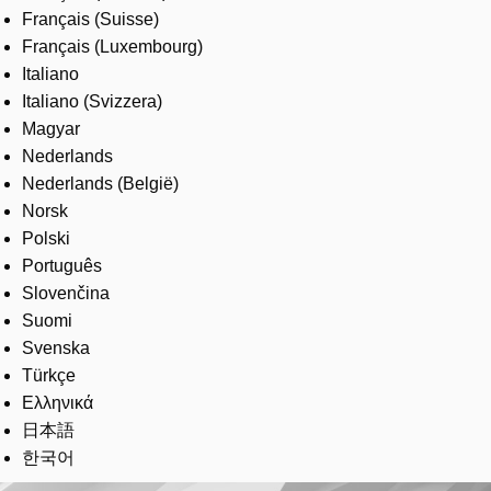
Français (Suisse)
Français (Luxembourg)
Italiano
Italiano (Svizzera)
Magyar
Nederlands
Nederlands (België)
Norsk
Polski
Português
Slovenčina
Suomi
Svenska
Türkçe
Ελληνικά
日本語
한국어