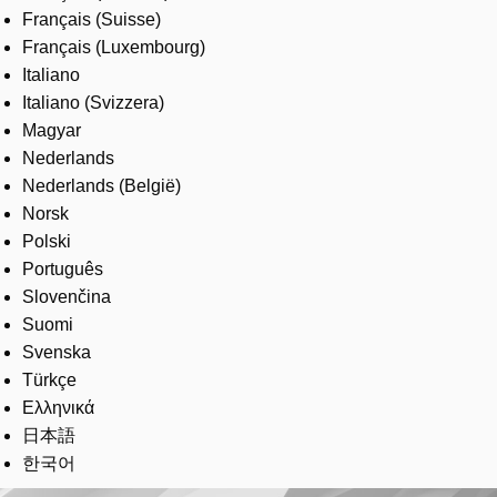
Français (Suisse)
Français (Luxembourg)
Italiano
Italiano (Svizzera)
Magyar
Nederlands
Nederlands (België)
Norsk
Polski
Português
Slovenčina
Suomi
Svenska
Türkçe
Ελληνικά
日本語
한국어