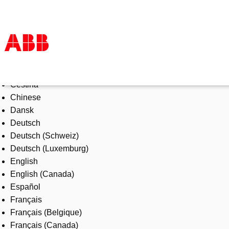
Select Language
Products & Solutions
Čeština
Industries
Chinese
Services
Dansk
About us
Deutsch
Where to buy
Deutsch (Schweiz)
Contact us
Deutsch (Luxemburg)
Careers
English
English (Canada)
Español
Français
Français (Belgique)
Français (Canada)