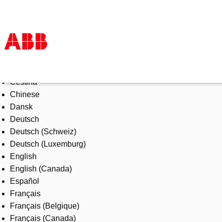
Select Language
Products & Solutions
Čeština
Industries
Chinese
Services
Dansk
About us
Deutsch
Where to buy
Deutsch (Schweiz)
Contact us
Deutsch (Luxemburg)
Careers
English
English (Canada)
Español
Français
Français (Belgique)
Français (Canada)