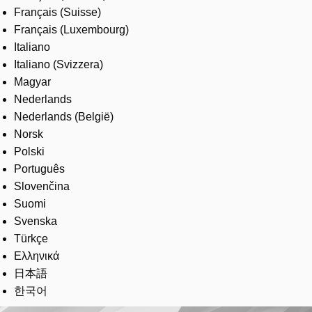
Français (Suisse)
Français (Luxembourg)
Italiano
Italiano (Svizzera)
Magyar
Nederlands
Nederlands (België)
Norsk
Polski
Português
Slovenčina
Suomi
Svenska
Türkçe
Ελληνικά
日本語
한국어