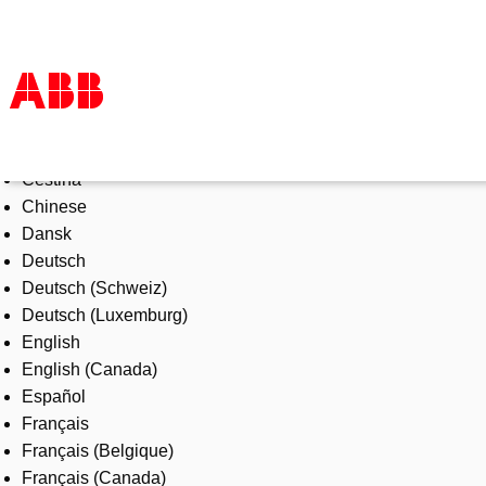
Select Language
Products & Solutions
Čeština
Industries
Chinese
Services
Dansk
About us
Deutsch
Where to buy
Deutsch (Schweiz)
Contact us
Deutsch (Luxemburg)
Careers
English
English (Canada)
Español
Français
Français (Belgique)
Français (Canada)