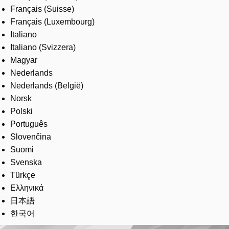
Français (Suisse)
Français (Luxembourg)
Italiano
Italiano (Svizzera)
Magyar
Nederlands
Nederlands (België)
Norsk
Polski
Português
Slovenčina
Suomi
Svenska
Türkçe
Ελληνικά
日本語
한국어