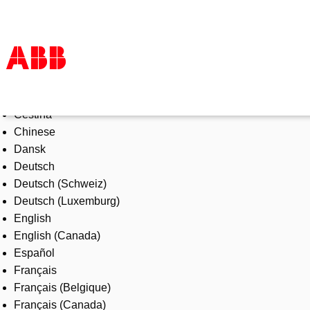
Select Language
Products & Solutions
Čeština
Industries
Chinese
Services
Dansk
About us
Deutsch
Where to buy
Deutsch (Schweiz)
Contact us
Deutsch (Luxemburg)
Careers
English
English (Canada)
Español
Français
Français (Belgique)
Français (Canada)