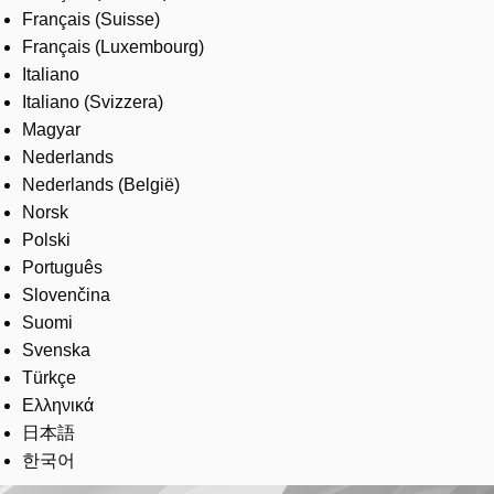
Français (Suisse)
Français (Luxembourg)
Italiano
Italiano (Svizzera)
Magyar
Nederlands
Nederlands (België)
Norsk
Polski
Português
Slovenčina
Suomi
Svenska
Türkçe
Ελληνικά
日本語
한국어