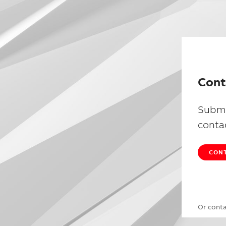
Cont
Submi
conta
CONT
Or cont