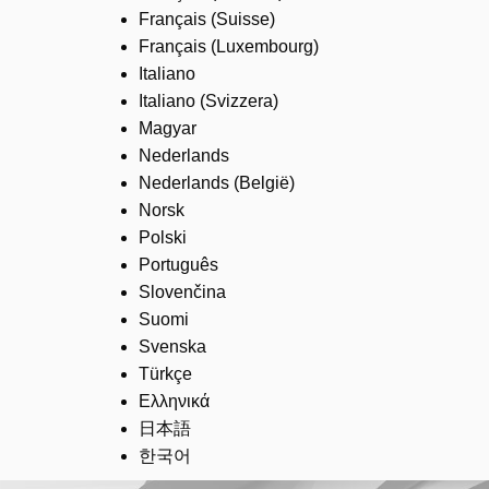
Français (Suisse)
Français (Luxembourg)
Italiano
Italiano (Svizzera)
Magyar
Nederlands
Nederlands (België)
Norsk
Polski
Português
Slovenčina
Suomi
Svenska
Türkçe
Ελληνικά
日本語
한국어