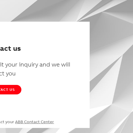
act us
t your inquiry and we will
ct you
ACT US
act your
ABB Contact Center