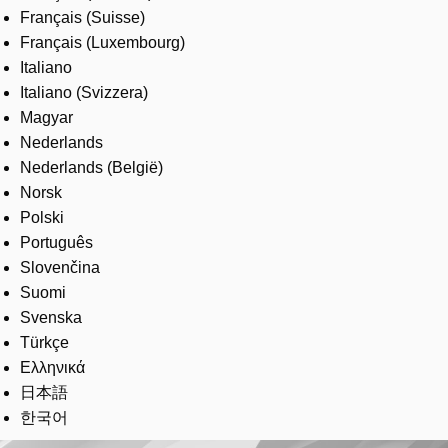
Français (Suisse)
Français (Luxembourg)
Italiano
Italiano (Svizzera)
Magyar
Nederlands
Nederlands (België)
Norsk
Polski
Português
Slovenčina
Suomi
Svenska
Türkçe
Ελληνικά
日本語
한국어