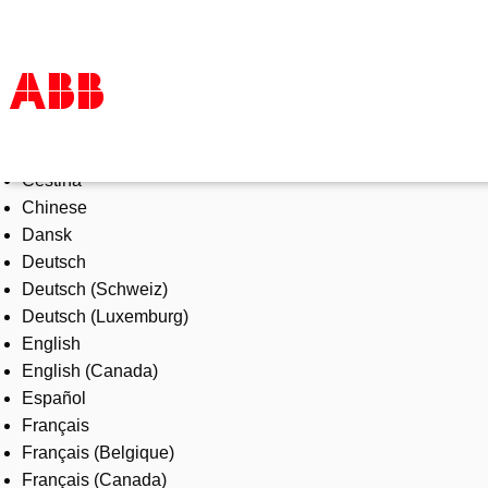
Select Language
Products & Solutions
Čeština
Industries
Chinese
Services
Dansk
About us
Deutsch
Where to buy
Deutsch (Schweiz)
Contact us
Deutsch (Luxemburg)
Careers
English
English (Canada)
Español
Français
Français (Belgique)
Français (Canada)