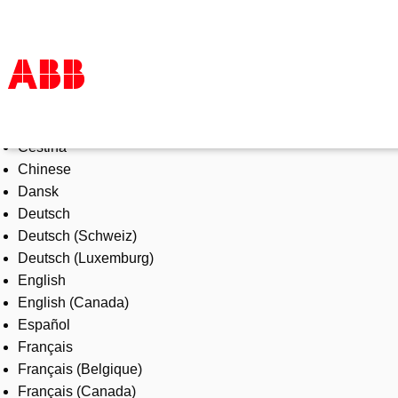
Select Language
Products & Solutions
Čeština
Industries
Chinese
Services
Dansk
About us
Deutsch
Where to buy
Deutsch (Schweiz)
Contact us
Deutsch (Luxemburg)
Careers
English
English (Canada)
Español
Français
Français (Belgique)
Français (Canada)