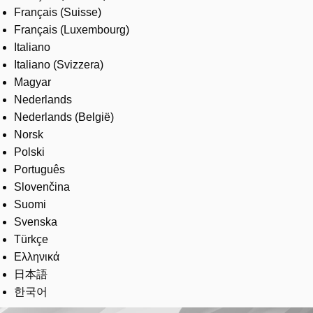
Français (Suisse)
Français (Luxembourg)
Italiano
Italiano (Svizzera)
Magyar
Nederlands
Nederlands (België)
Norsk
Polski
Português
Slovenčina
Suomi
Svenska
Türkçe
Ελληνικά
日本語
한국어