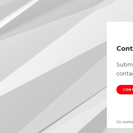
Cont
Submi
conta
CONT
Or cont