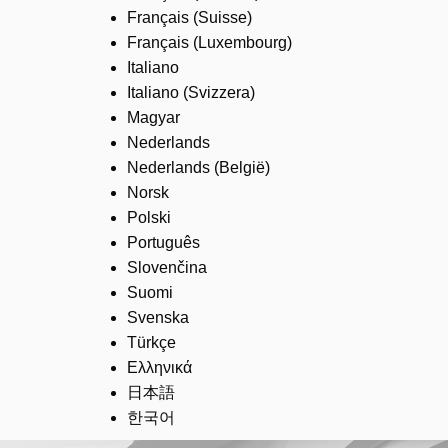
Français (Suisse)
Français (Luxembourg)
Italiano
Italiano (Svizzera)
Magyar
Nederlands
Nederlands (België)
Norsk
Polski
Português
Slovenčina
Suomi
Svenska
Türkçe
Ελληνικά
日本語
한국어