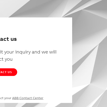
act us
t your inquiry and we will
ct you
ACT US
act your
ABB Contact Center