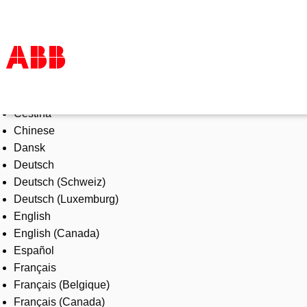
Select Language
Products & Solutions
Čeština
Industries
Chinese
Services
Dansk
About us
Deutsch
Where to buy
Deutsch (Schweiz)
Contact us
Deutsch (Luxemburg)
Careers
English
English (Canada)
Español
Français
Français (Belgique)
Français (Canada)