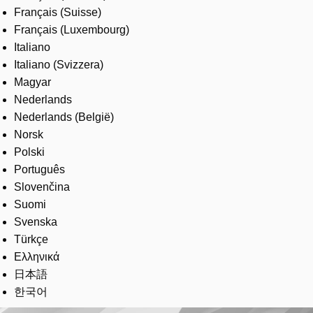
Français (Suisse)
Français (Luxembourg)
Italiano
Italiano (Svizzera)
Magyar
Nederlands
Nederlands (België)
Norsk
Polski
Português
Slovenčina
Suomi
Svenska
Türkçe
Ελληνικά
日本語
한국어