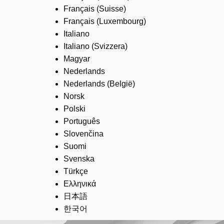
Français (Suisse)
Français (Luxembourg)
Italiano
Italiano (Svizzera)
Magyar
Nederlands
Nederlands (België)
Norsk
Polski
Português
Slovenčina
Suomi
Svenska
Türkçe
Ελληνικά
日本語
한국어