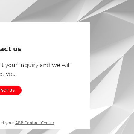
act us
t your inquiry and we will
ct you
ACT US
act your
ABB Contact Center