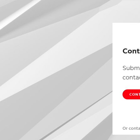
Cont
Submi
conta
CONT
Or cont