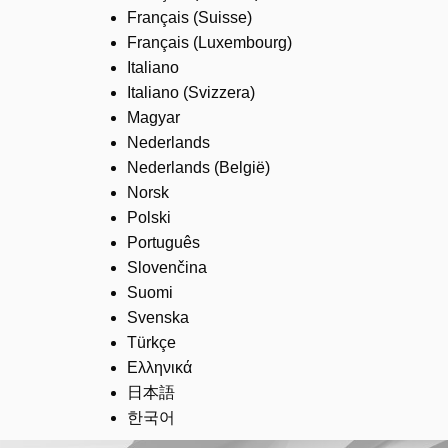
Français (Suisse)
Français (Luxembourg)
Italiano
Italiano (Svizzera)
Magyar
Nederlands
Nederlands (België)
Norsk
Polski
Português
Slovenčina
Suomi
Svenska
Türkçe
Ελληνικά
日本語
한국어