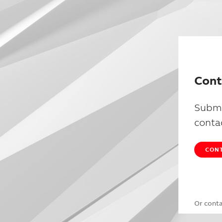
Cont
Submi
conta
CONT
Or cont