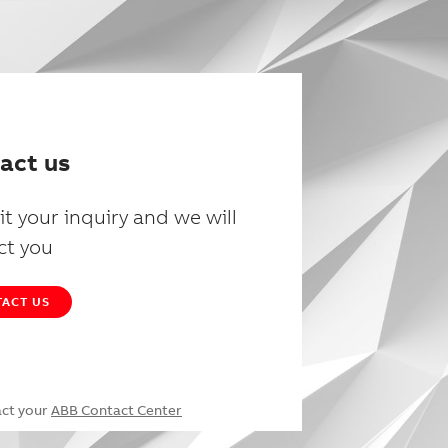
act us
t your inquiry and we will
ct you
ACT US
act your
ABB Contact Center