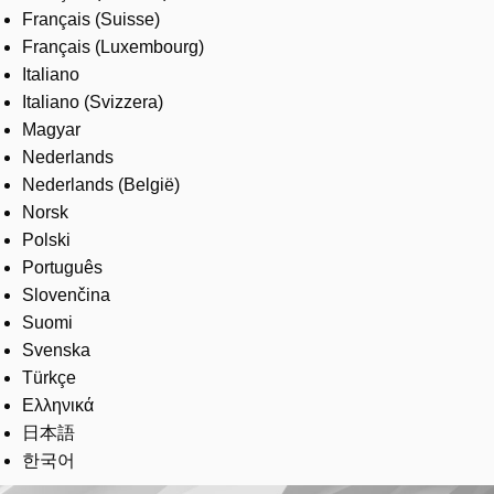
Français (Suisse)
Français (Luxembourg)
Italiano
Italiano (Svizzera)
Magyar
Nederlands
Nederlands (België)
Norsk
Polski
Português
Slovenčina
Suomi
Svenska
Türkçe
Ελληνικά
日本語
한국어