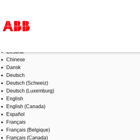
Select Language
Products & Solutions
Čeština
Industries
Chinese
Services
Dansk
About us
Deutsch
Where to buy
Deutsch (Schweiz)
Contact us
Deutsch (Luxemburg)
Careers
English
English (Canada)
Español
Français
Français (Belgique)
Français (Canada)