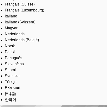
Français (Suisse)
Français (Luxembourg)
Italiano
Italiano (Svizzera)
Magyar
Nederlands
Nederlands (België)
Norsk
Polski
Português
Slovenčina
Suomi
Svenska
Türkçe
Ελληνικά
日本語
한국어