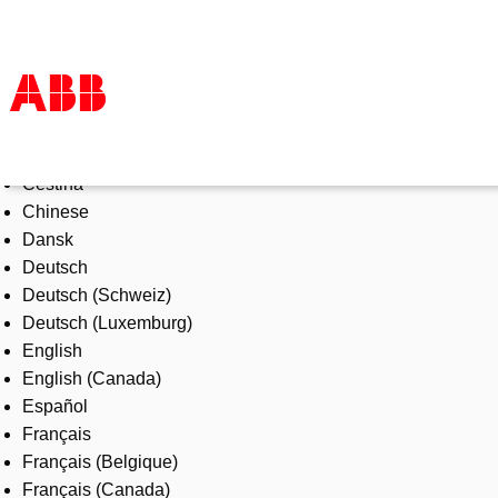
Select Language
Products & Solutions
Čeština
Industries
Chinese
Services
Dansk
About us
Deutsch
Where to buy
Deutsch (Schweiz)
Contact us
Deutsch (Luxemburg)
Careers
English
English (Canada)
Español
Français
Français (Belgique)
Français (Canada)