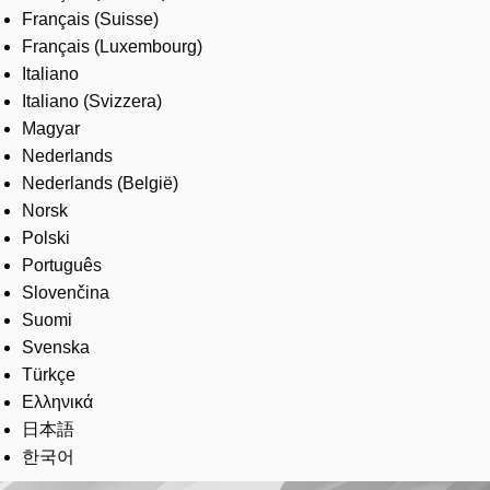
Français (Suisse)
Français (Luxembourg)
Italiano
Italiano (Svizzera)
Magyar
Nederlands
Nederlands (België)
Norsk
Polski
Português
Slovenčina
Suomi
Svenska
Türkçe
Ελληνικά
日本語
한국어