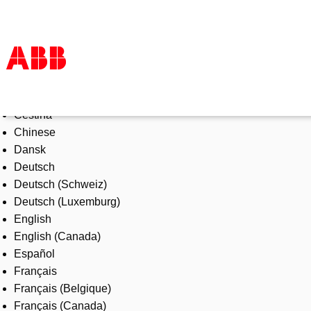
Select Language
Products & Solutions
Čeština
Industries
Chinese
Services
Dansk
About us
Deutsch
Where to buy
Deutsch (Schweiz)
Contact us
Deutsch (Luxemburg)
Careers
English
English (Canada)
Español
Français
Français (Belgique)
Français (Canada)