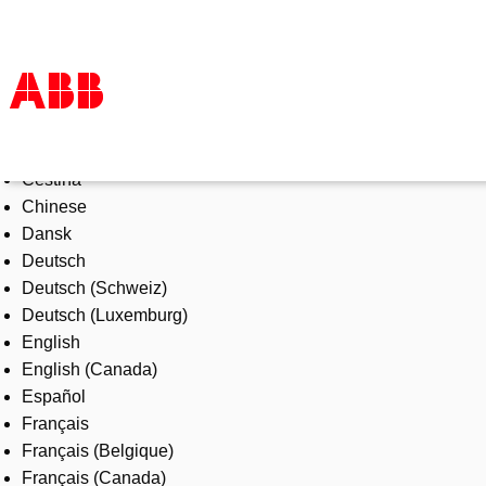
Select Language
Products & Solutions
Čeština
Industries
Chinese
Services
Dansk
About us
Deutsch
Where to buy
Deutsch (Schweiz)
Contact us
Deutsch (Luxemburg)
Careers
English
English (Canada)
Español
Français
Français (Belgique)
Français (Canada)