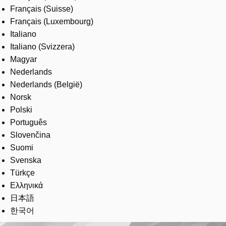
Français (Suisse)
Français (Luxembourg)
Italiano
Italiano (Svizzera)
Magyar
Nederlands
Nederlands (België)
Norsk
Polski
Português
Slovenčina
Suomi
Svenska
Türkçe
Ελληνικά
日本語
한국어