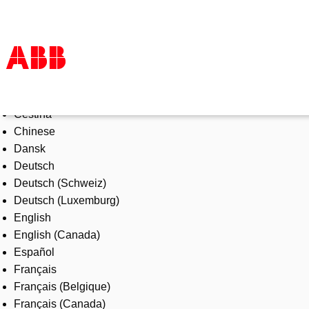
Select Language
Products & Solutions
Čeština
Industries
Chinese
Services
Dansk
About us
Deutsch
Where to buy
Deutsch (Schweiz)
Contact us
Deutsch (Luxemburg)
Careers
English
English (Canada)
Español
Français
Français (Belgique)
Français (Canada)