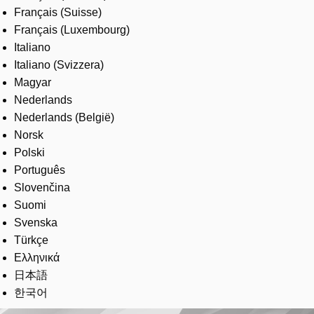
Français (Suisse)
Français (Luxembourg)
Italiano
Italiano (Svizzera)
Magyar
Nederlands
Nederlands (België)
Norsk
Polski
Português
Slovenčina
Suomi
Svenska
Türkçe
Ελληνικά
日本語
한국어