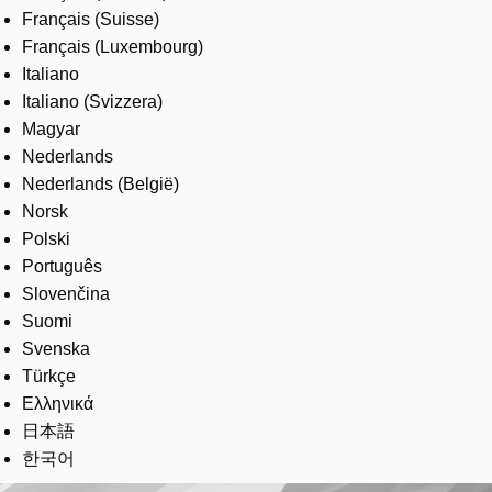
Français (Suisse)
Français (Luxembourg)
Italiano
Italiano (Svizzera)
Magyar
Nederlands
Nederlands (België)
Norsk
Polski
Português
Slovenčina
Suomi
Svenska
Türkçe
Ελληνικά
日本語
한국어