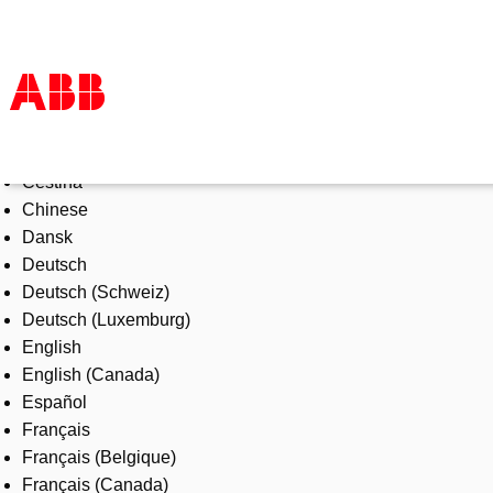
Select Language
Products & Solutions
Čeština
Industries
Chinese
Services
Dansk
About us
Deutsch
Where to buy
Deutsch (Schweiz)
Contact us
Deutsch (Luxemburg)
Careers
English
English (Canada)
Español
Français
Français (Belgique)
Français (Canada)