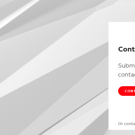
Cont
Submi
conta
CONT
Or cont