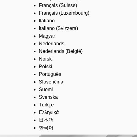
Français (Suisse)
Français (Luxembourg)
Italiano
Italiano (Svizzera)
Magyar
Nederlands
Nederlands (België)
Norsk
Polski
Português
Slovenčina
Suomi
Svenska
Türkçe
Ελληνικά
日本語
한국어