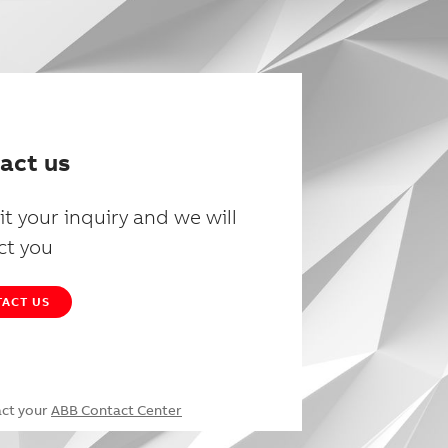
act us
t your inquiry and we will
ct you
ACT US
act your
ABB Contact Center