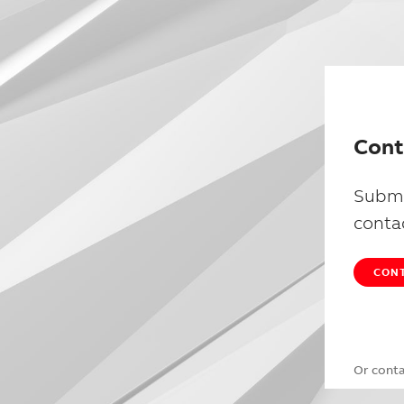
Cont
Submi
conta
CONT
Or cont