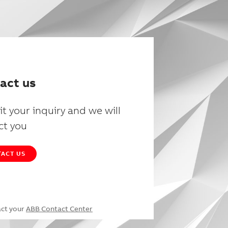
act us
t your inquiry and we will
ct you
ACT US
act your
ABB Contact Center