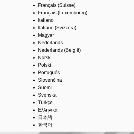
Français (Suisse)
Français (Luxembourg)
Italiano
Italiano (Svizzera)
Magyar
Nederlands
Nederlands (België)
Norsk
Polski
Português
Slovenčina
Suomi
Svenska
Türkçe
Ελληνικά
日本語
한국어