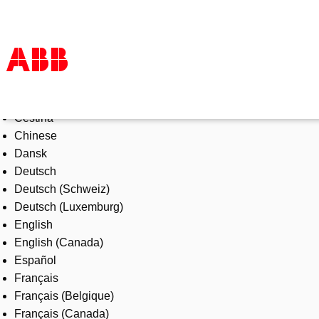
Select Language
Products & Solutions
Čeština
Industries
Chinese
Services
Dansk
About us
Deutsch
Where to buy
Deutsch (Schweiz)
Contact us
Deutsch (Luxemburg)
Careers
English
English (Canada)
Español
Français
Français (Belgique)
Français (Canada)