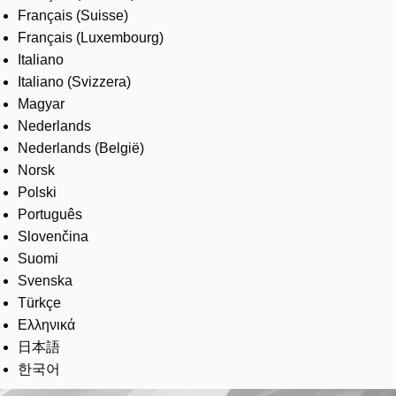
Français (Suisse)
Français (Luxembourg)
Italiano
Italiano (Svizzera)
Magyar
Nederlands
Nederlands (België)
Norsk
Polski
Português
Slovenčina
Suomi
Svenska
Türkçe
Ελληνικά
日本語
한국어