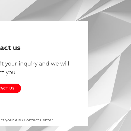
act us
t your inquiry and we will
ct you
ACT US
act your
ABB Contact Center