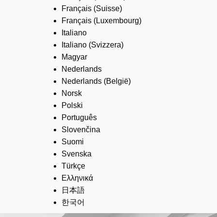
Français (Suisse)
Français (Luxembourg)
Italiano
Italiano (Svizzera)
Magyar
Nederlands
Nederlands (België)
Norsk
Polski
Português
Slovenčina
Suomi
Svenska
Türkçe
Ελληνικά
日本語
한국어