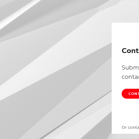
Cont
Submi
conta
CONT
Or cont