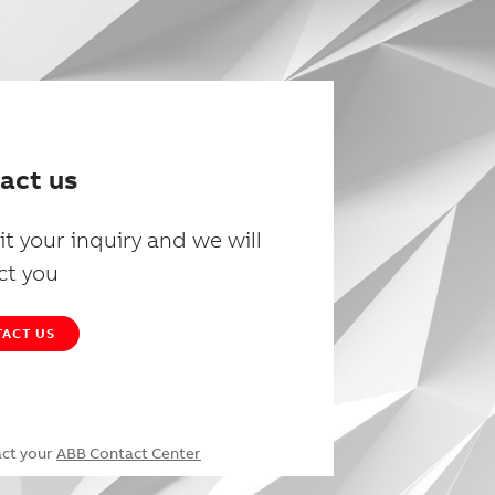
act us
t your inquiry and we will
ct you
ACT US
act your
ABB Contact Center