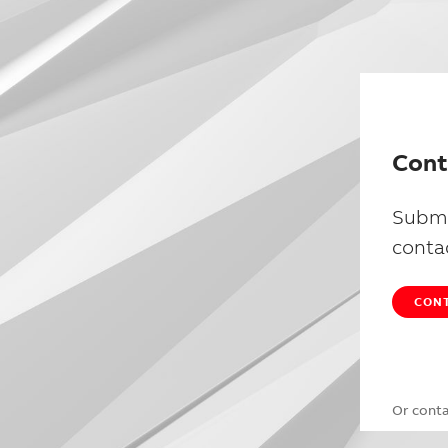
Cont
Submi
conta
CONT
Or cont