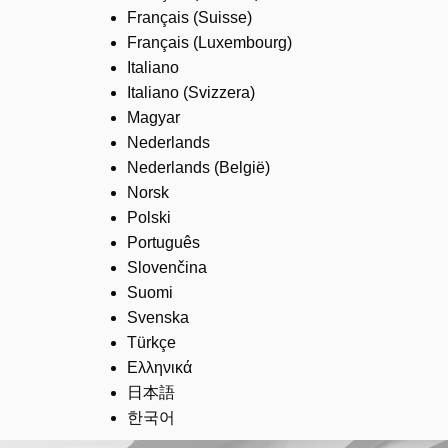
Français (Suisse)
Français (Luxembourg)
Italiano
Italiano (Svizzera)
Magyar
Nederlands
Nederlands (België)
Norsk
Polski
Português
Slovenčina
Suomi
Svenska
Türkçe
Ελληνικά
日本語
한국어