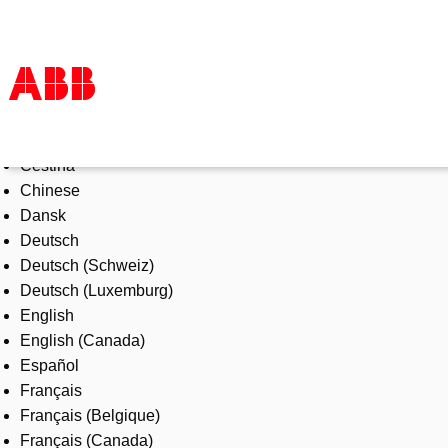
Select Language
Products & Solutions
Čeština
Industries
Chinese
Services
Dansk
About us
Deutsch
Where to buy
Deutsch (Schweiz)
Contact us
Deutsch (Luxemburg)
Careers
English
English (Canada)
Español
Français
Français (Belgique)
Français (Canada)