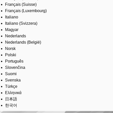
Français (Suisse)
Français (Luxembourg)
Italiano
Italiano (Svizzera)
Magyar
Nederlands
Nederlands (België)
Norsk
Polski
Português
Slovenčina
Suomi
Svenska
Türkçe
Ελληνικά
日本語
한국어