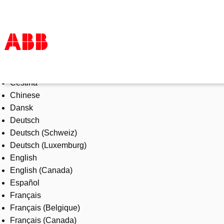
Select Language
Products & Solutions
Čeština
Industries
Chinese
Services
Dansk
About us
Deutsch
Where to buy
Deutsch (Schweiz)
Contact us
Deutsch (Luxemburg)
Careers
English
English (Canada)
Español
Français
Français (Belgique)
Français (Canada)