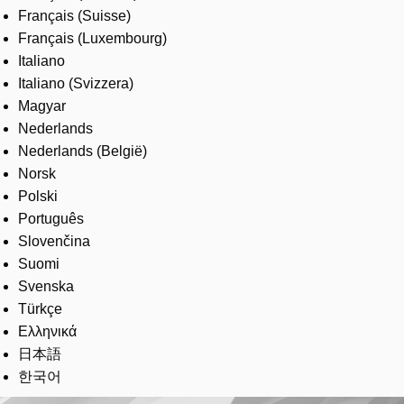
Français (Suisse)
Français (Luxembourg)
Italiano
Italiano (Svizzera)
Magyar
Nederlands
Nederlands (België)
Norsk
Polski
Português
Slovenčina
Suomi
Svenska
Türkçe
Ελληνικά
日本語
한국어